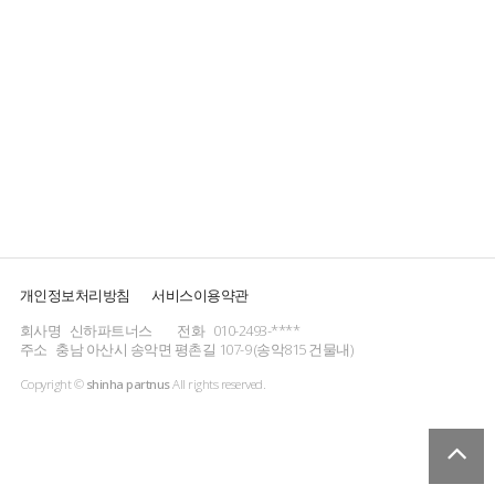
개인정보처리방침
서비스이용약관
회사명
신하파트너스
전화
010-2493-****
주소
충남 아산시 송악면 평촌길 107-9 (송악815 건물내)
Copyright ©
shinha partnus
All rights reserved.