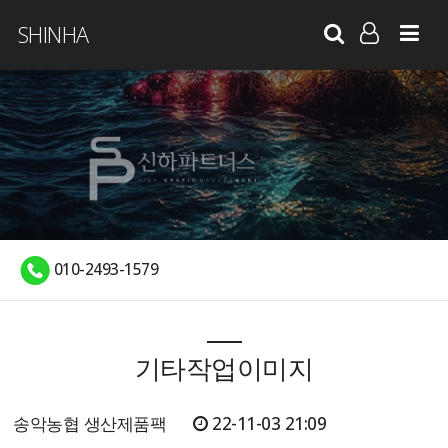
SHINHA
LOG IN
SIGN UP
010-2493-1579
기타작업이미지
송악농협 생산제품팩
22-11-03 21:09