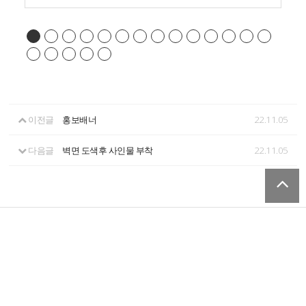
이전글
홍보배너
22.11.05
다음글
벽면 도색후 사인물 부착
22.11.05
개인정보처리방침
서비스이용약관
회사명
신하파트너스
전화
010-2493-****
주소
충남 아산시 송악면 평촌길 107-9 (송악815 건물내)
Copyright ©
shinha partnus
All rights reserved.