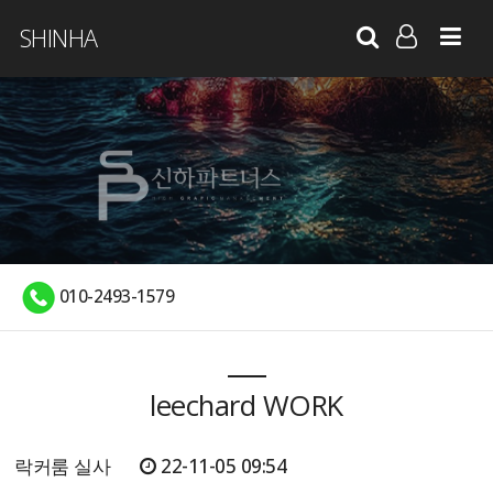
SHINHA
LOG IN
SIGN UP
010-2493-1579
leechard WORK
락커룸 실사
22-11-05 09:54