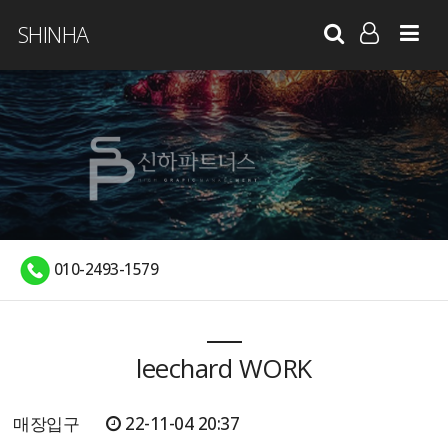
SHINHA
LOG IN
SIGN UP
010-2493-1579
leechard WORK
매장입구
22-11-04 20:37