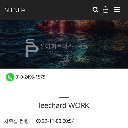
SHINHA
LOG IN
SIGN UP
010-2493-1579
leechard WORK
사무실 썬팅
22-11-03 20:54