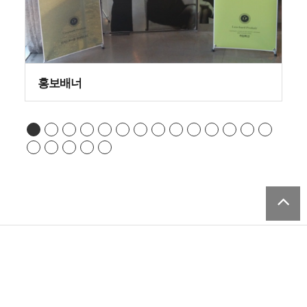
홍보배너
개인정보처리방침
서비스이용약관
회사명
신하파트너스
전화
010-2493-****
주소
충남 아산시 송악면 평촌길 107-9 (송악815 건물내)
Copyright ©
shinha partnus
All rights reserved.