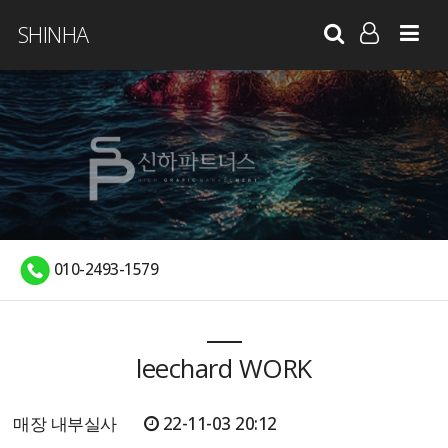
SHINHA
LOG IN
SIGN UP
010-2493-1579
leechard WORK
매장 내부실사
22-11-03 20:12