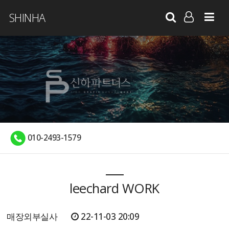
SHINHA
LOG IN
SIGN UP
010-2493-1579
leechard WORK
매장외부실사
22-11-03 20:09