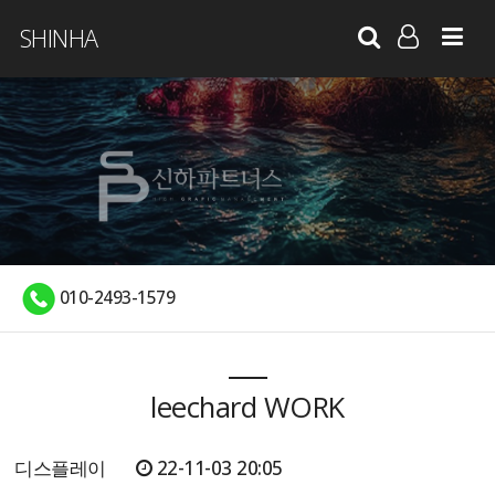
SHINHA
LOG IN
SIGN UP
010-2493-1579
leechard WORK
디스플레이
22-11-03 20:05