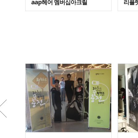
aap헤어 멤버십아크릴
리플