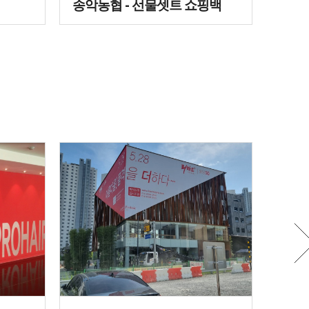
송악농협 - 선물셋트 쇼핑백
코닝