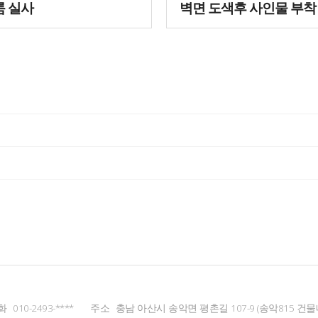
 실사
벽면 도색후 사인물 부착
화
010-2493-****
주소
충남 아산시 송악면 평촌길 107-9 (송악815 건물