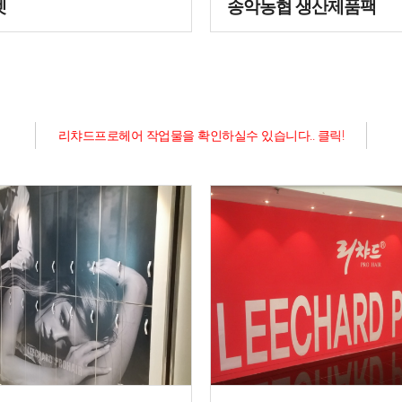
렛
송악농협 생산제품팩
리챠드프로헤어 작업물을 확인하실수 있습니다.. 클릭!