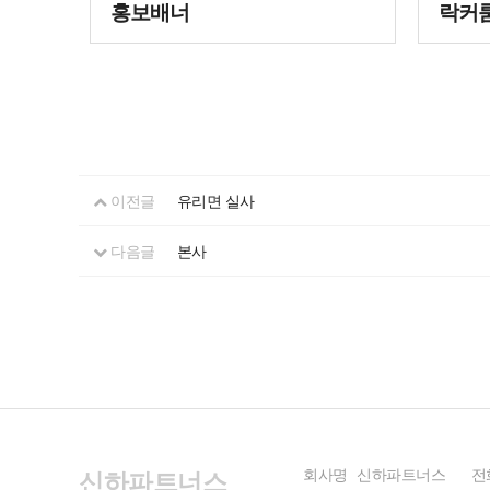
홍보배너
락커룸
이전글
유리면 실사
다음글
본사
신하파트너스
회사명
신하파트너스
전