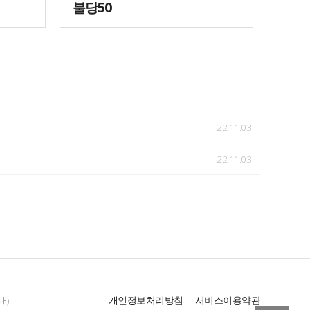
불당50
매장
22.11.03
22.11.03
내)
개인정보처리방침
서비스이용약관