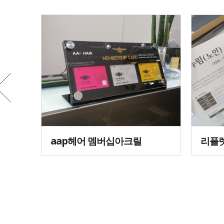
aap헤어 멤버십아크릴
리플