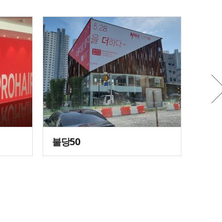
불당50
매장