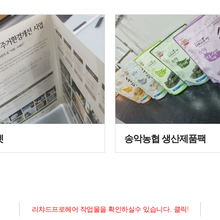
렛
송악농협 생산제품팩
리챠드프로헤어 작업물을 확인하실수 있습니다.. 클릭!