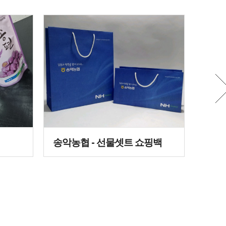
송악농협 - 선물셋트 쇼핑백
코닝