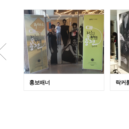
홍보배너
락커룸